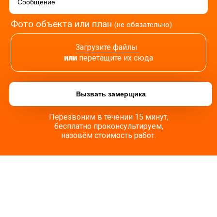
Фото объекта или план
(не обязательно)
Загрузите файлы
или
перетащите их сюда
Перезвоним в течении 15 минут,
бесплатно проконсультируем,
назовём стоимость работ.