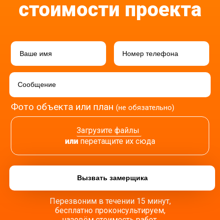
стоимости проекта
Фото объекта или план
(не обязательно)
Загрузите файлы
или
перетащите их сюда
Перезвоним в течении 15 минут,
бесплатно проконсультируем,
назовём стоимость работ.