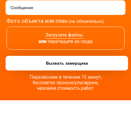
Фото объекта или план
(не обязательно)
Загрузите файлы
или
перетащите их сюда
Перезвоним в течении 15 минут,
бесплатно проконсультируем,
назовём стоимость работ.